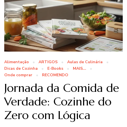
Alimentação
ARTIGOS
Aulas de Culinária
Dicas de Cozinha
E-Books
MAIS...
Onde comprar
RECOMENDO
Jornada da Comida de
Verdade: Cozinhe do
Zero com Lógica