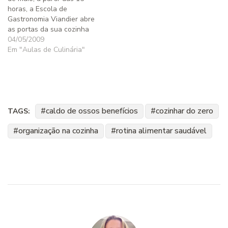
horas, a Escola de
Gastronomia Viandier abre
as portas da sua cozinha
para os leitores do site
04/05/2009
Crianças na Cozinha, pais,
Em "Aulas de Culinária"
mães, vovós, vovôs e
crianças. Papais, mamães, e
crianças irão participar de
uma deliciosa aula, onde
vamos…
caldo de ossos benefícios
cozinhar do zero
TAGS:
organização na cozinha
rotina alimentar saudável