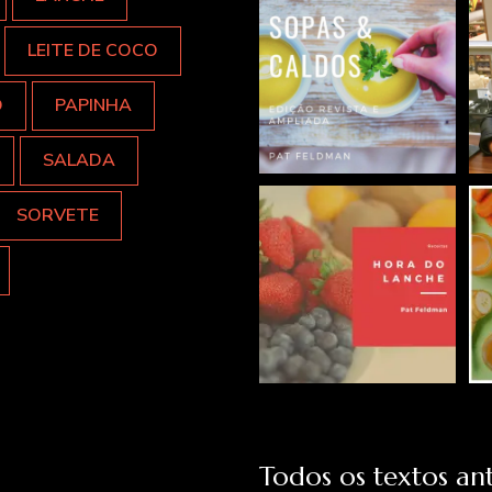
LEITE DE COCO
O
PAPINHA
SALADA
SORVETE
Todos os textos ant