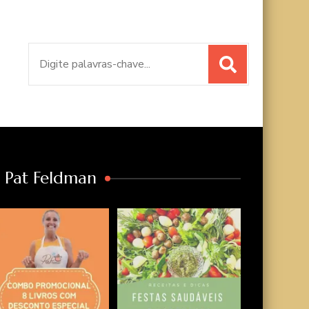
Procurar
por:
a Pat Feldman