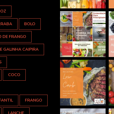
ROZ
RRABA
BOLO
O DE FRANGO
E GALINHA CAIPIRA
S
COCO
FANTIL
FRANGO
LANCHE