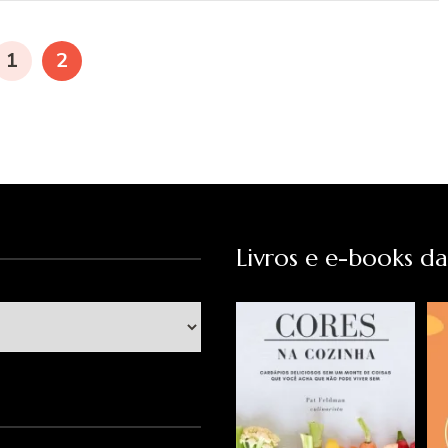
PÁGINA
PÁGINA
1
2
Livros e e-books d