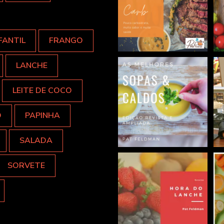
FANTIL
FRANGO
LANCHE
LEITE DE COCO
O
PAPINHA
SALADA
SORVETE