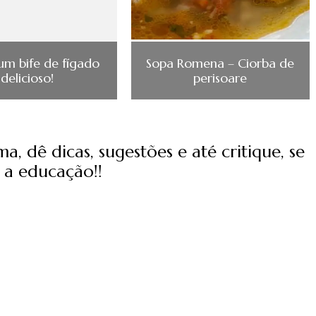
um bife de fígado
Sopa Romena – Ciorba de
delicioso!
perisoare
, dê dicas, sugestões e até critique, se
 a educação!!