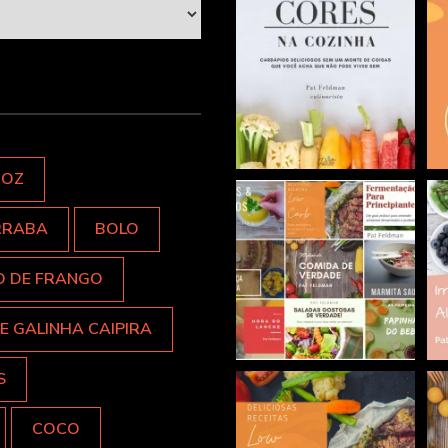
ROZ
RRABA
BOLO
O DE FRANGO
E GALINHA CAIPIRA
S
COCO