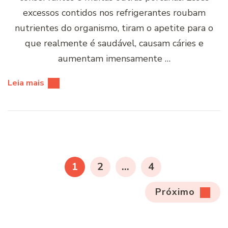
excessos contidos nos refrigerantes roubam
nutrientes do organismo, tiram o apetite para o
que realmente é saudável, causam cáries e
aumentam imensamente …
Leia mais
Paginação
de
PÁGINA
PÁGINA
PÁGINA
1
2
…
4
posts
Próximo