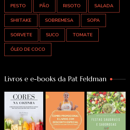
PESTO
PÃO
RISOTO
SALADA
SHIITAKE
SOBREMESA
SOPA
SORVETE
SUCO
TOMATE
ÓLEO DE COCO
Livros e e-books da Pat Feldman