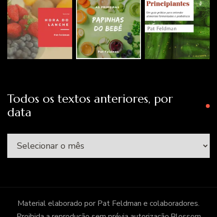
Todos os textos anteriores, por
data
Todos
os
textos
anteriores,
por
Material elaborado por Pat Feldman e colaboradores.
data
Proibida a reprodução sem prévia autorização.
Blossom