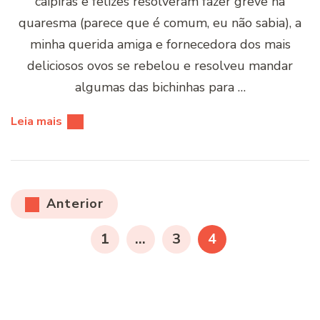
caipiras e felizes resolveram fazer greve na
quaresma (parece que é comum, eu não sabia), a
minha querida amiga e fornecedora dos mais
deliciosos ovos se rebelou e resolveu mandar
algumas das bichinhas para …
Leia mais
Paginação
Anterior
de
PÁGINA
PÁGINA
PÁGINA
1
…
3
4
posts