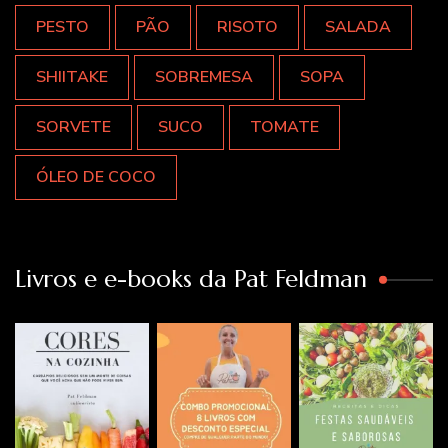
PESTO
PÃO
RISOTO
SALADA
SHIITAKE
SOBREMESA
SOPA
SORVETE
SUCO
TOMATE
ÓLEO DE COCO
Livros e e-books da Pat Feldman