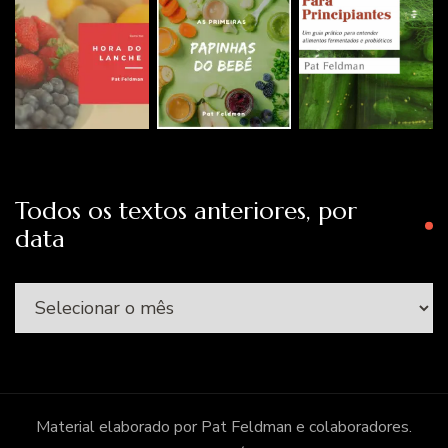
Todos os textos anteriores, por
data
Todos
os
textos
anteriores,
por
Material elaborado por Pat Feldman e colaboradores.
data