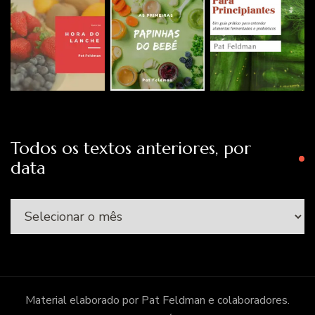
Todos os textos anteriores, por
data
Todos
os
textos
anteriores,
por
Material elaborado por Pat Feldman e colaboradores.
data