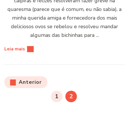
caipiras e felizes resolveram fazer greve na
quaresma (parece que é comum, eu não sabia), a
minha querida amiga e fornecedora dos mais
deliciosos ovos se rebelou e resolveu mandar
algumas das bichinhas para …
Leia mais
Paginação
Anterior
de
PÁGINA
PÁGINA
1
2
posts