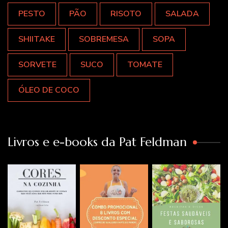
PESTO
PÃO
RISOTO
SALADA
SHIITAKE
SOBREMESA
SOPA
SORVETE
SUCO
TOMATE
ÓLEO DE COCO
Livros e e-books da Pat Feldman