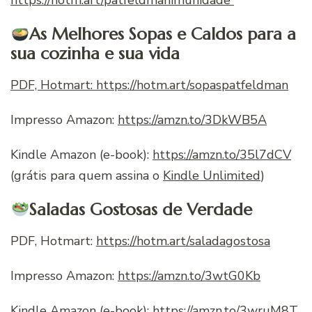
As Melhores Sopas e Caldos para a
sua cozinha e sua vida
PDF, Hotmart: https://hotm.art/sopaspatfeldman
Impresso Amazon:
https://amzn.to/3DkWB5A
Kindle Amazon (e-book):
https://amzn.to/35l7dCV
(grátis para quem assina o
Kindle Unlimited
)
Saladas Gostosas de Verdade
PDF, Hotmart:
https://hotm.art/saladagostosa
Impresso Amazon:
https://amzn.to/3wtG0Kb
Kindle Amazon (e-book):
https://amzn.to/3wruM8T