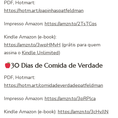
PDF, Hotmart:
https://hotm.art/papinhaspatfeldman
Impresso Amazon:
https://amzn.to/2TsTCqs
Kindle Amazon (e-book):
https://amzn.to/3wpHMvH
(grátis para quem
assina o
Kindle Unlimited
)
30 Dias de Comida de Verdade
PDF, Hotmart:
https://hotm.art/comidadeverdadepatfeldman
Impresso Amazon:
https://amzn.to/3pRPlca
Kindle Amazon (e-book):
https://amzn.to/3cHvJlN