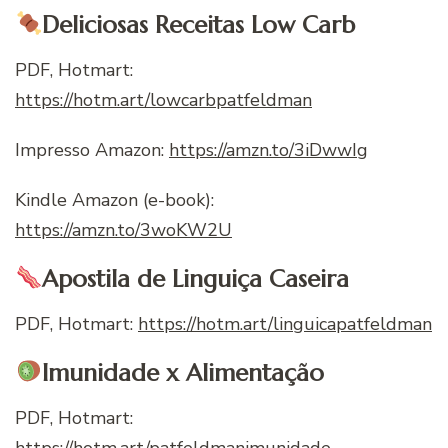
Deliciosas Receitas Low Carb
PDF, Hotmart:
https://hotm.art/lowcarbpatfeldman
Impresso Amazon:
https://amzn.to/3iDwwIg
Kindle Amazon (e-book):
https://amzn.to/3woKW2U
Apostila de Linguiça Caseira
PDF, Hotmart:
https://hotm.art/linguicapatfeldman
Imunidade x Alimentação
PDF, Hotmart:
https://hotm.art/patfeldmanimunidade