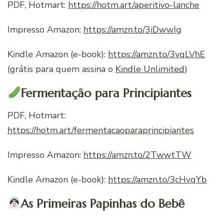
PDF, Hotmart:
https://hotm.art/aperitivo-lanche
Impresso Amazon:
https://amzn.to/3iDwwIg
Kindle Amazon (e-book):
https://amzn.to/3vqLVhE
(grátis para quem assina o
Kindle Unlimited
)
Fermentação para Principiantes
PDF, Hotmart:
https://hotm.art/fermentacaoparaprincipiantes
Impresso Amazon:
https://amzn.to/2TwwtTW
Kindle Amazon (e-book):
https://amzn.to/3cHvqYb
As Primeiras Papinhas do Bebê