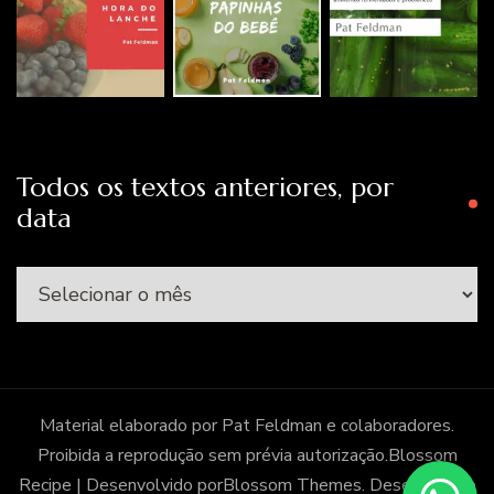
Todos os textos anteriores, por
data
Todos
os
textos
anteriores,
por
Material elaborado por Pat Feldman e colaboradores.
data
Proibida a reprodução sem prévia autorização.
Blossom
Recipe | Desenvolvido por
Blossom Themes
. Desenvolvido