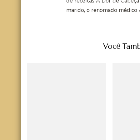
de receitas A Dor de Cabeça
marido, o renomado médico 
Você Tamb