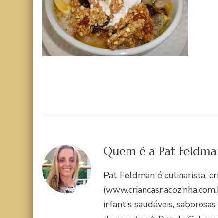
Quem é a Pat Feldma
Pat Feldman é culinarista, c
(www.criancasnacozinha.com.b
infantis saudáveis, saborosas