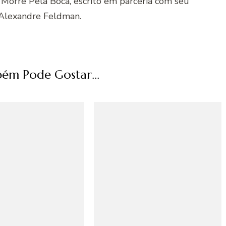
 Morre Pela Boca, escrito em parceria com seu
Alexandre Feldman.
ém Pode Gostar...