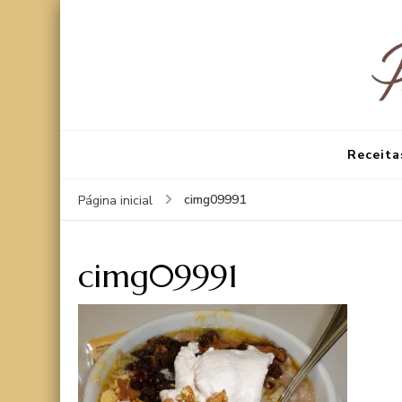
Receita
cimg09991
Página inicial
cimg09991