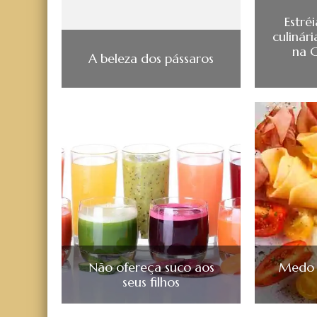
Estré
culinári
na 
A beleza dos pássaros
Não ofereça suco aos
Medo 
seus filhos