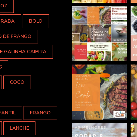
ROZ
RRABA
BOLO
O DE FRANGO
E GALINHA CAIPIRA
S
COCO
FANTIL
FRANGO
LANCHE