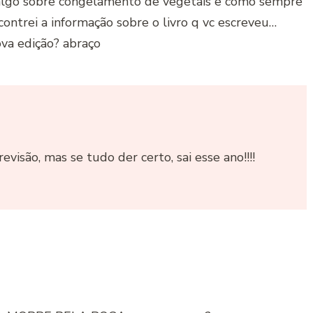
r algo sobre congelamento de vegetais e como sempre
contrei a informação sobre o livro q vc escreveu…
va edição? abraço
revisão, mas se tudo der certo, sai esse ano!!!!