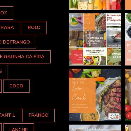
ROZ
RRABA
BOLO
O DE FRANGO
E GALINHA CAIPIRA
S
COCO
FANTIL
FRANGO
LANCHE