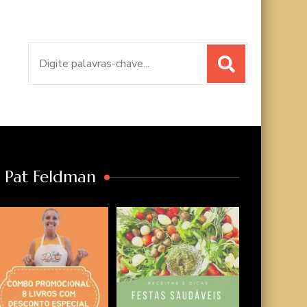
Procurar
por:
a Pat Feldman