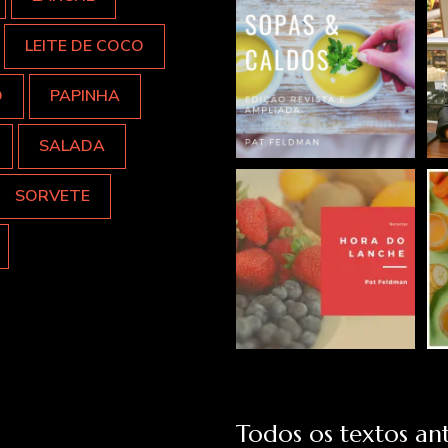
LEITE DE COCO
O
PAPINHA
SALADA
SORVETE
Todos os textos ant