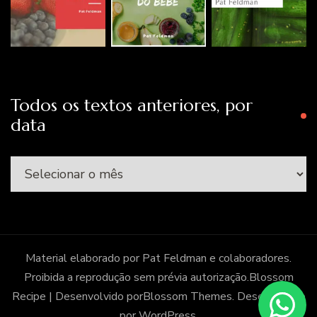
Todos os textos anteriores, por
data
Todos
os
textos
anteriores,
por
Material elaborado por Pat Feldman e colaboradores.
data
Proibida a reprodução sem prévia autorização.
Blossom
Recipe | Desenvolvido por
Blossom Themes
. Desenvolvido
por
WordPress
.