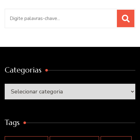
Procurar
por:
Categorias
Categorias
Tags