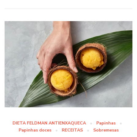
DIETA FELDMAN ANTIENXAQUECA
Papinhas
Papinhas doces
RECEITAS
Sobremesas