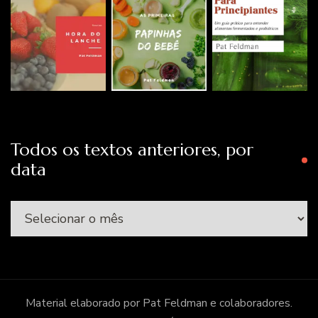
Todos os textos anteriores, por
data
Todos
os
textos
anteriores,
por
Material elaborado por Pat Feldman e colaboradores.
data