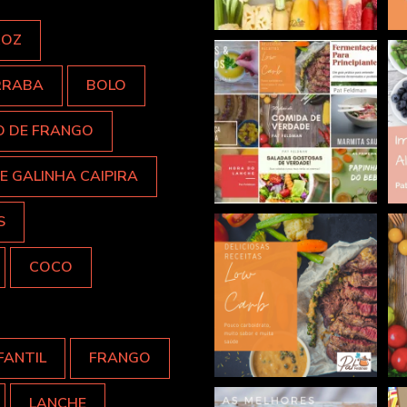
ROZ
RRABA
BOLO
O DE FRANGO
E GALINHA CAIPIRA
S
COCO
FANTIL
FRANGO
LANCHE