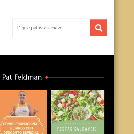
Procurar
por:
a Pat Feldman