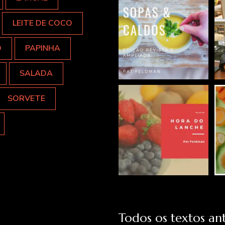
LEITE DE COCO
O
PAPINHA
SALADA
SORVETE
Todos os textos ant