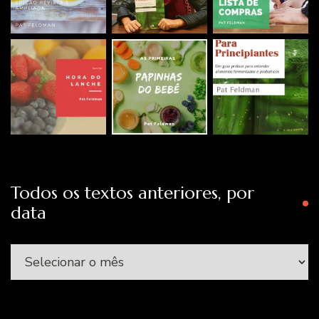
Todos os textos anteriores, por
data
Todos
os
textos
anteriores,