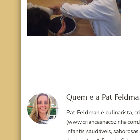
Quem é a Pat Feldma
Pat Feldman é culinarista, c
(www.criancasnacozinha.com.b
infantis saudáveis, saborosas