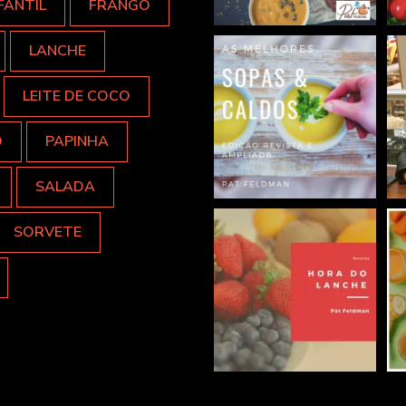
FANTIL
FRANGO
LANCHE
LEITE DE COCO
O
PAPINHA
SALADA
SORVETE