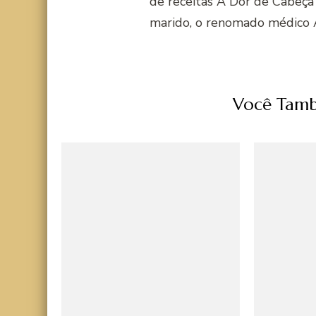
de receitas A Dor de Cabeça
marido, o renomado médico 
Você Tamb