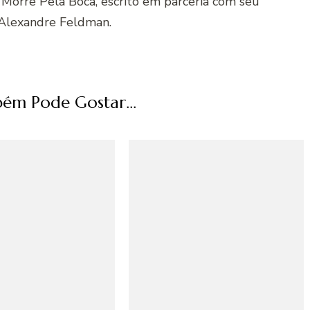
 Morre Pela Boca, escrito em parceria com seu
Alexandre Feldman.
ém Pode Gostar...