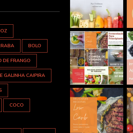
ROZ
RRABA
BOLO
O DE FRANGO
E GALINHA CAIPIRA
S
COCO