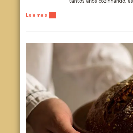
tantos anos cozinhando, e
Leia mais