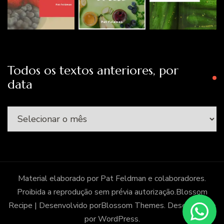
Todos os textos anteriores, por
data
Todos
os
textos
anteriores,
por
Material elaborado por Pat Feldman e colaboradores.
data
Proibida a reprodução sem prévia autorização.
Blossom
Recipe | Desenvolvido por
Blossom Themes
. Desenvolvido
por
WordPress
.