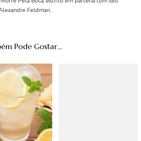
 Morre Pela Boca, escrito em parceria com seu
Alexandre Feldman.
ém Pode Gostar...