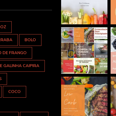
ROZ
RRABA
BOLO
O DE FRANGO
E GALINHA CAIPIRA
S
COCO