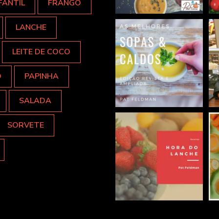
FANTIL
FRANGO
LANCHE
LEITE DE COCO
O
PAPINHA
SALADA
SORVETE