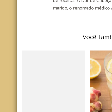
de receitas A Dor de Cabeça
marido, o renomado médico 
Você Tamb