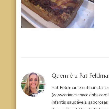
Quem é a Pat Feldma
Pat Feldman é culinarista, c
(www.criancasnacozinha.com.b
infantis saudáveis, saborosas