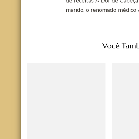
de receitas A Dor de Cabeça
marido, o renomado médico 
Você Tamb