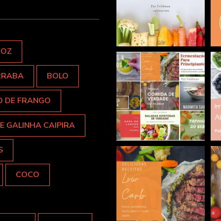
ROZ
RRABA
BOLO
O DE FRANGO
E GALINHA CAIPIRA
S
COCO