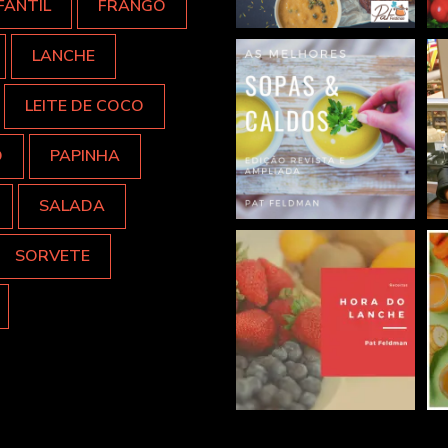
FANTIL
FRANGO
LANCHE
LEITE DE COCO
O
PAPINHA
SALADA
SORVETE