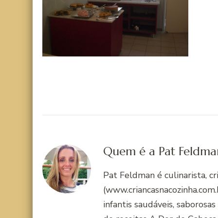
Quem é a Pat Feldma
Pat Feldman é culinarista, c
(www.criancasnacozinha.com.b
infantis saudáveis, saborosas