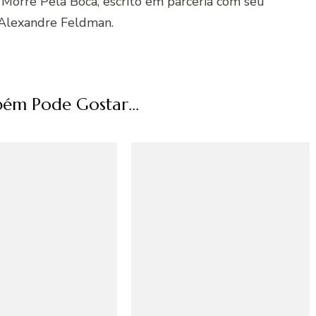
 Morre Pela Boca, escrito em parceria com seu
Alexandre Feldman.
ém Pode Gostar...