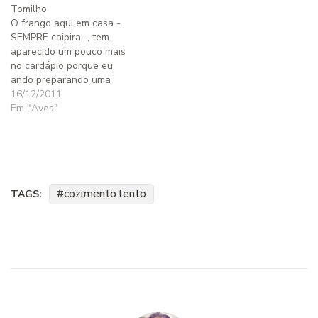
Tomilho
O frango aqui em casa -
SEMPRE caipira -, tem
aparecido um pouco mais
no cardápio porque eu
ando preparando uma
quantidade maior de caldo
16/12/2011
de frango para atender às
Em "Aves"
muitas encomendas que
recebo. Essa versão, sem
molhos e cremes, ficou
levíssima, super cara de
verão! Se você já consome…
cozimento lento
TAGS: