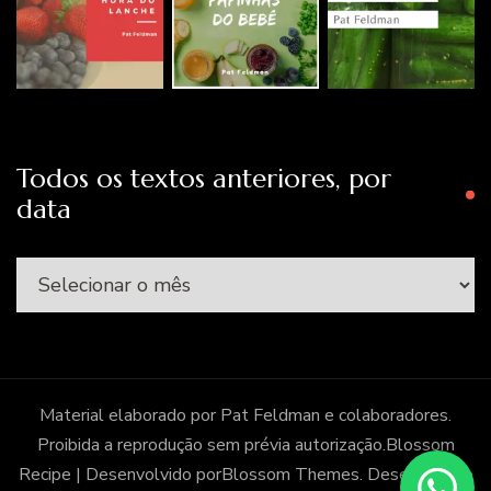
Todos os textos anteriores, por
data
Todos
os
textos
anteriores,
por
Material elaborado por Pat Feldman e colaboradores.
data
Proibida a reprodução sem prévia autorização.
Blossom
Recipe | Desenvolvido por
Blossom Themes
. Desenvolvido