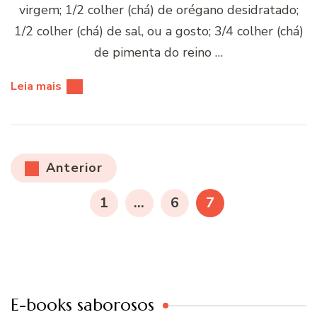
virgem; 1/2 colher (chá) de orégano desidratado;
1/2 colher (chá) de sal, ou a gosto; 3/4 colher (chá)
de pimenta do reino …
Leia mais
Paginação
Anterior
de
PÁGINA
PÁGINA
PÁGINA
1
…
6
7
posts
E-books saborosos