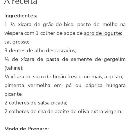
A receita
Ingredientes:
1 ½ xí­cara de grão-de-bico, posto de molho na
véspera com 1 colher de sopa de
soro de iogurte
;
sal grosso;
3 dentes de alho descascados;
¾ de xí­cara de pasta de semente de gergelim
(tahine);
½ xí­cara de suco de limão fresco, ou mais, a gosto;
pimenta vermelha em pó ou páprica húngara
picante;
2 colheres de salsa picada;
2 colheres de chá de azeite de oliva extra virgem.
Modo de Preparo: