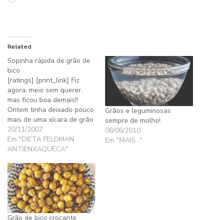
Related
Sopinha rápida de grão de
bico
[ratings] [print_link] Fiz
agora, meio sem querer,
mas ficou boa demais!!
Ontem tinha deixado pouco
Grãos e leguminosas
mais de uma xí­cara de grão
sempre de molho!
de bico de molho, pensando
20/11/2007
06/06/2010
em fazer hummus hoje, mas
Em "DIETA FELDMAN
Em "MAIS..."
esqueci que estava sem
ANTIENXAQUECA"
tahine em casa, e hummus
sem tahine... Sem chance!
Pois bem, não podia perder
o…
Grão de bico crocante