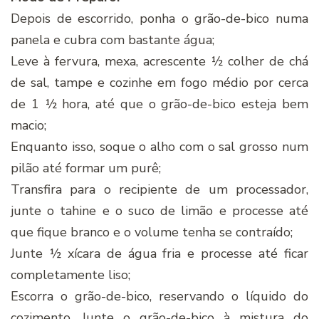
Depois de escorrido, ponha o grão-de-bico numa
panela e cubra com bastante água;
Leve à fervura, mexa, acrescente ½ colher de chá
de sal, tampe e cozinhe em fogo médio por cerca
de 1 ½ hora, até que o grão-de-bico esteja bem
macio;
Enquanto isso, soque o alho com o sal grosso num
pilão até formar um purê;
Transfira para o recipiente de um processador,
junte o tahine e o suco de limão e processe até
que fique branco e o volume tenha se contraí­do;
Junte ½ xí­cara de água fria e processe até ficar
completamente liso;
Escorra o grão-de-bico, reservando o lí­quido do
cozimento. Junte o grão-de-bico à mistura do