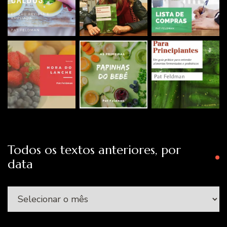
Todos os textos anteriores, por
data
Todos
os
textos