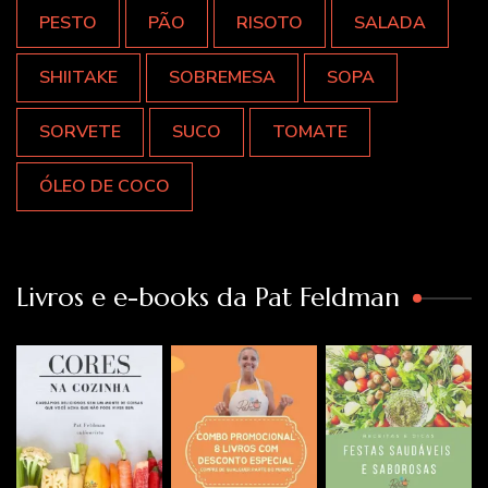
PESTO
PÃO
RISOTO
SALADA
SHIITAKE
SOBREMESA
SOPA
SORVETE
SUCO
TOMATE
ÓLEO DE COCO
Livros e e-books da Pat Feldman