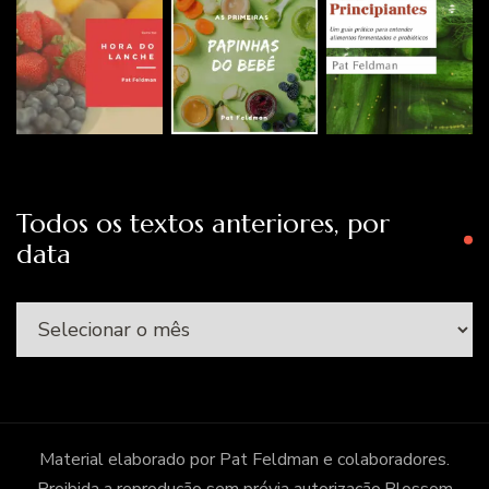
Todos os textos anteriores, por
data
Todos
os
textos
anteriores,
por
Material elaborado por Pat Feldman e colaboradores.
data