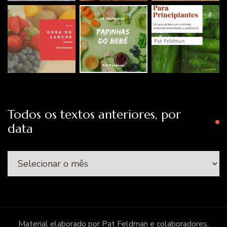
Todos os textos anteriores, por
data
Todos
os
textos
anteriores,
por
Material elaborado por Pat Feldman e colaboradores.