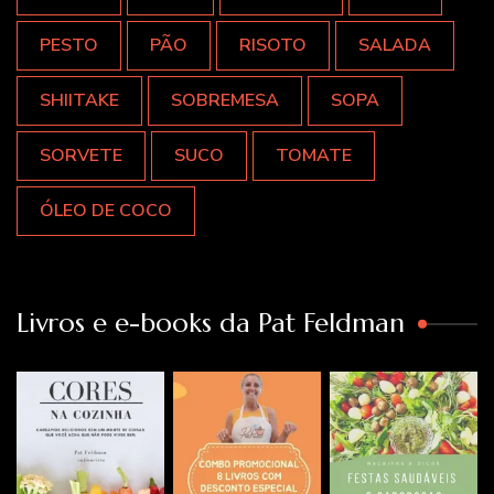
PESTO
PÃO
RISOTO
SALADA
SHIITAKE
SOBREMESA
SOPA
SORVETE
SUCO
TOMATE
ÓLEO DE COCO
Livros e e-books da Pat Feldman