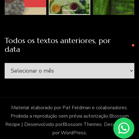
Todos os textos anteriores, por
data
Todos
os
textos
anteriores,
por
Material elaborado por Pat Feldman e colaboradores.
data
Proibida a reprodução sem prévia autorização.
Blossom
Recipe | Desenvolvido por
Blossom Themes
. Desenvolvido
por
WordPress
.