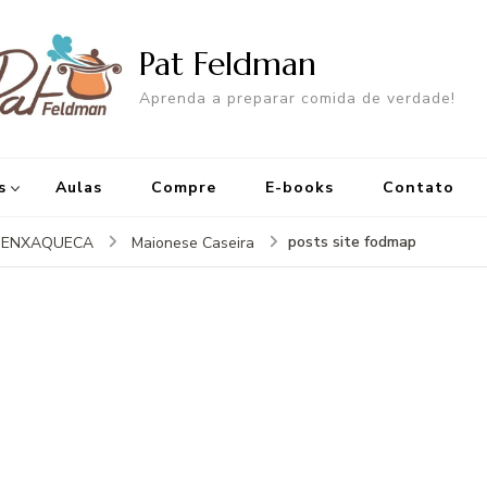
Pat Feldman
Aprenda a preparar comida de verdade!
s
Aulas
Compre
E-books
Contato
posts site fodmap
TIENXAQUECA
Maionese Caseira