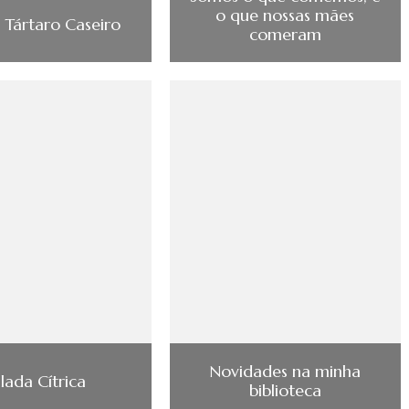
o que nossas mães
Tártaro Caseiro
comeram
Novidades na minha
lada Cítrica
biblioteca