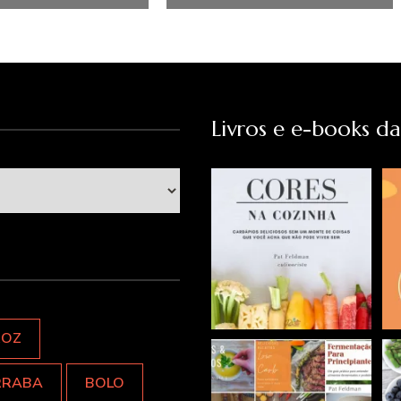
Livros e e-books d
ROZ
RRABA
BOLO