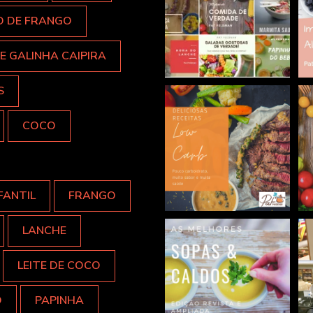
O DE FRANGO
E GALINHA CAIPIRA
S
COCO
FANTIL
FRANGO
LANCHE
LEITE DE COCO
O
PAPINHA