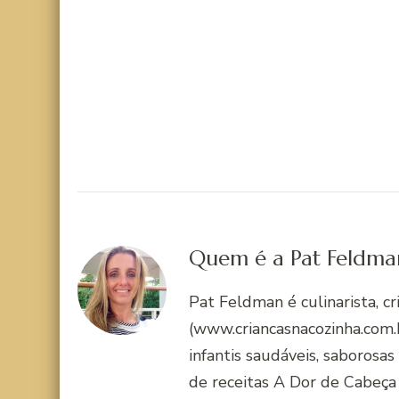
gente chega lá e…
Quem é a Pat Feldma
Pat Feldman é culinarista, c
(www.criancasnacozinha.com.b
infantis saudáveis, saborosas
de receitas A Dor de Cabeça