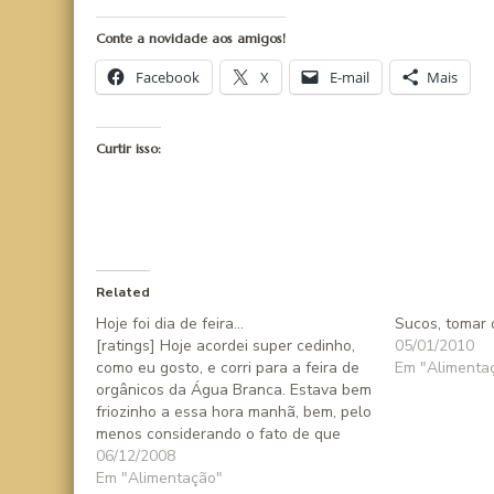
Conte a novidade aos amigos!
Facebook
X
E-mail
Mais
Curtir isso:
Related
Hoje foi dia de feira…
Sucos, tomar 
[ratings] Hoje acordei super cedinho,
05/01/2010
como eu gosto, e corri para a feira de
Em "Alimenta
orgânicos da Água Branca. Estava bem
friozinho a essa hora manhã, bem, pelo
menos considerando o fato de que
estamos praticamente no verão e de
06/12/2008
que eu sou muito friorenta... Mas a
Em "Alimentação"