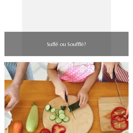
Suflê ou Soufflè?