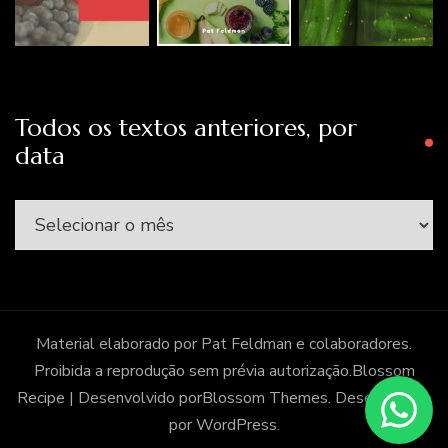
Todos os textos anteriores, por
data
Todos
os
textos
anteriores,
por
Material elaborado por Pat Feldman e colaboradores.
data
Proibida a reprodução sem prévia autorização.
Blossom
Recipe | Desenvolvido por
Blossom Themes
. Desenvolvido
por
WordPress
.