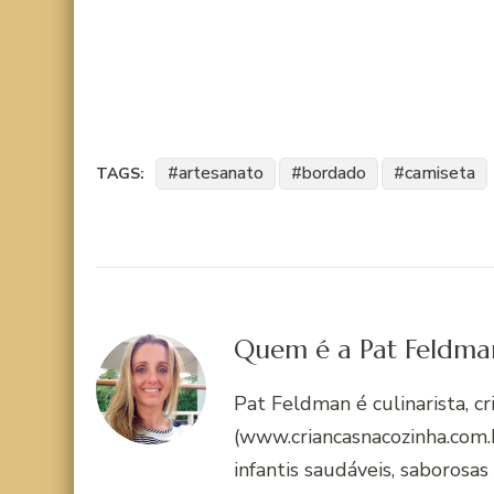
artesanato
bordado
camiseta
TAGS:
Quem é a Pat Feldma
Pat Feldman é culinarista, c
(www.criancasnacozinha.com.b
infantis saudáveis, saborosas