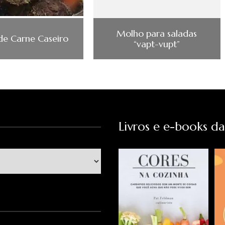
Molho para saladas
de Carne Caseiro
“vapt-vupt”
Livros e e-books d