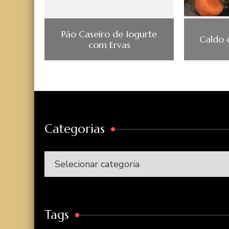
Pão Caseiro de Iogurte
Caldo 
com Ervas
Categorias
Categorias
Tags