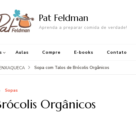
Pat Feldman
Aprenda a preparar comida de verdade!
s
Aulas
Compre
E-books
Contato
Sopa com Talos de Brócolis Orgânicos
IENXAQUECA
Sopas
rócolis Orgânicos