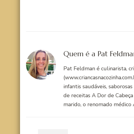
Quem é a Pat Feldma
Pat Feldman é culinarista, c
(www.criancasnacozinha.com.b
infantis saudáveis, saborosas
de receitas A Dor de Cabeça
marido, o renomado médico 
Navegação
de