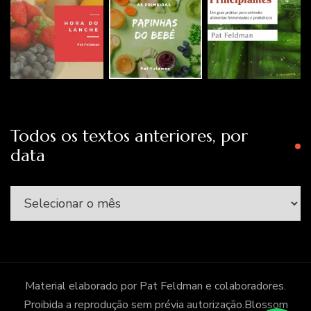
Todos os textos anteriores, por
data
Todos
os
textos
anteriores,
por
Material elaborado por Pat Feldman e colaboradores.
data
Proibida a reprodução sem prévia autorização.
Blossom