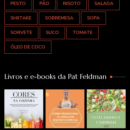
PESTO
PÃO
RISOTO
SALADA
SHIITAKE
SOBREMESA
SOPA
SORVETE
SUCO
TOMATE
ÓLEO DE COCO
Livros e e-books da Pat Feldman