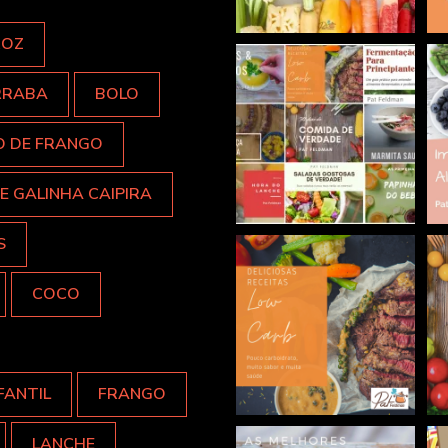
ROZ
RRABA
BOLO
O DE FRANGO
E GALINHA CAIPIRA
S
COCO
FANTIL
FRANGO
LANCHE