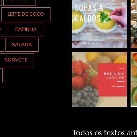
LEITE DE COCO
O
PAPINHA
SALADA
SORVETE
Todos os textos ant