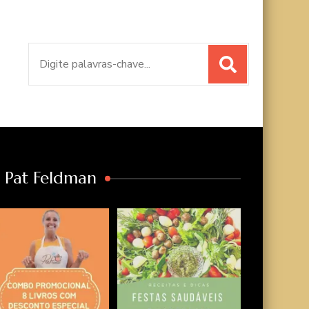
Procurar
por:
a Pat Feldman