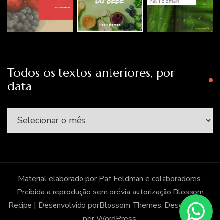
Todos os textos anteriores, por
data
Todos
os
textos
anteriores,
por
Material elaborado por Pat Feldman e colaboradores.
data
Proibida a reprodução sem prévia autorização.
Blossom
Recipe | Desenvolvido por
Blossom Themes
. Desenvolvido
por
WordPress
.