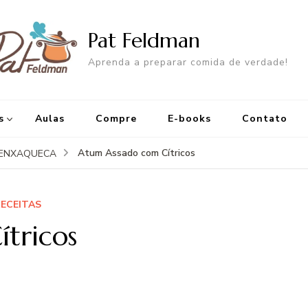
Pat Feldman
Aprenda a preparar comida de verdade!
s
Aulas
Compre
E-books
Contato
Atum Assado com Cí­tricos
IENXAQUECA
ECEITAS
tricos