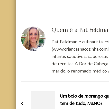
Quem é a Pat Feldma
Pat Feldman é culinarista, c
(www.criancasnacozinha.com.b
infantis saudáveis, saborosas
de receitas A Dor de Cabeça
marido, o renomado médico 
Navegação
de
Um bolo de morango q
post
tem de tudo, MENOS