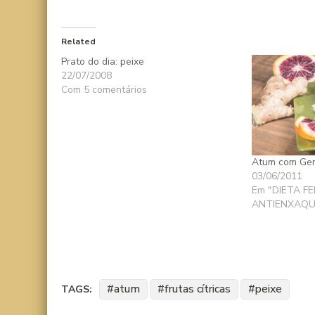
Related
Prato do dia: peixe
22/07/2008
Com 5 comentários
Atum com Gen
03/06/2011
Em "DIETA F
ANTIENXAQU
atum
frutas cítricas
peixe
TAGS: