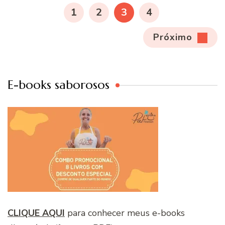
de
PÁGINA
PÁGINA
PÁGINA
PÁGINA
1
2
3
4
posts
Próximo
E-books saborosos
CLIQUE AQUI
para conhecer meus e-books