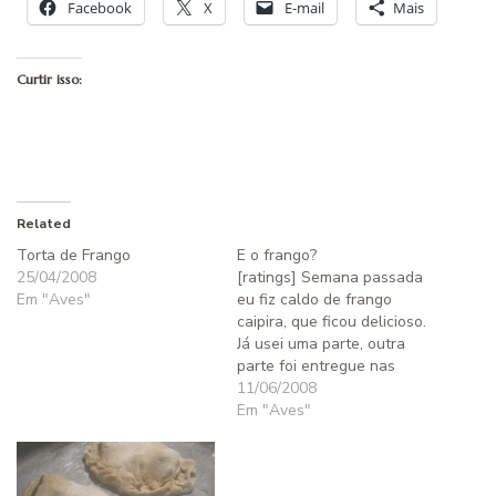
Facebook
X
E-mail
Mais
Curtir isso:
Related
Torta de Frango
E o frango?
25/04/2008
[ratings] Semana passada
Em "Aves"
eu fiz caldo de frango
caipira, que ficou delicioso.
Já usei uma parte, outra
parte foi entregue nas
encomendas que tinha e há
11/06/2008
mais um tanto esperando
Em "Aves"
para ser usado por mim ou
vendido. Da outra vez que
fiz caldo, usei o frango,