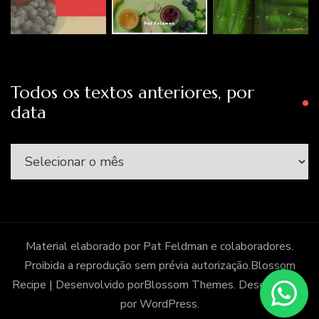
Todos os textos anteriores, por
data
Todos
os
textos
anteriores,
por
Material elaborado por Pat Feldman e colaboradores.
data
Proibida a reprodução sem prévia autorização.
Blossom
Recipe | Desenvolvido por
Blossom Themes
. Desenvolvido
por
WordPress
.