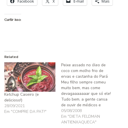
Facebook
X
E-mail
Mais
Curtir isso:
Related
Peixe assado no óleo de
coco com molho frio de
ervas e castanha do Pará
Meu filho sempre comeu
muito bem, mas come
devagaaaaaaar que só ele!
Ketchup Caseiro (e
Tudo bem, a gente cansa
delicioso!)
de ouvir de médicos e
28/09/2021
entendidos que comer com
05/08/2008
Em "COMPRE DA PAT!"
pressa, engolir a comida
Em "DIETA FELDMAN
rápido demais faz mal à
ANTIENXAQUECA"
saúde, mas meu filho -