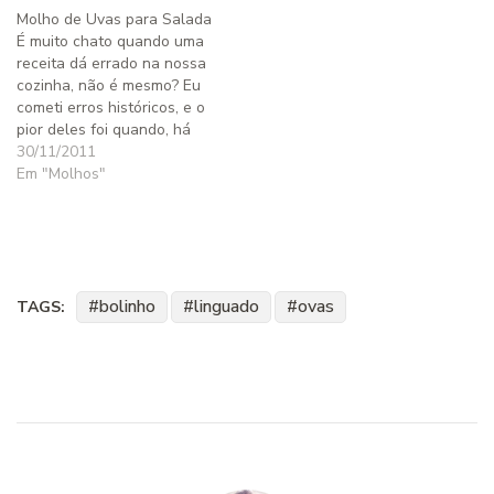
Molho de Uvas para Salada
mesmo sem se dar conta -
É muito chato quando uma
estava levando esta
receita dá errado na nossa
recomendação…
cozinha, não é mesmo? Eu
cometi erros históricos, e o
pior deles foi quando, há
muuuuuitos anos atrás,
30/11/2011
inventei de fazer croquetes
Em "Molhos"
de carne em casa. Chamei
alguns amigos em casa
para servirem de cobaia,
mas dessa vez nem toda…
bolinho
linguado
ovas
TAGS: