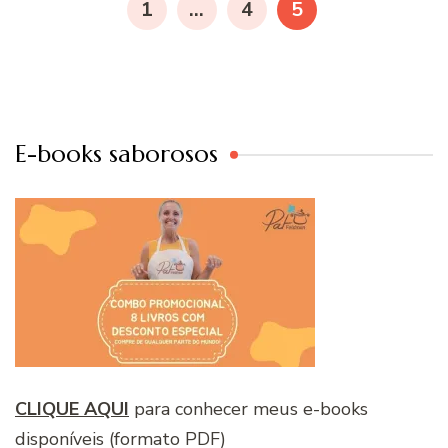
PÁGINA
PÁGINA
PÁGINA
1
…
4
5
posts
E-books saborosos
CLIQUE AQUI
para conhecer meus e-books
disponíveis (formato PDF)