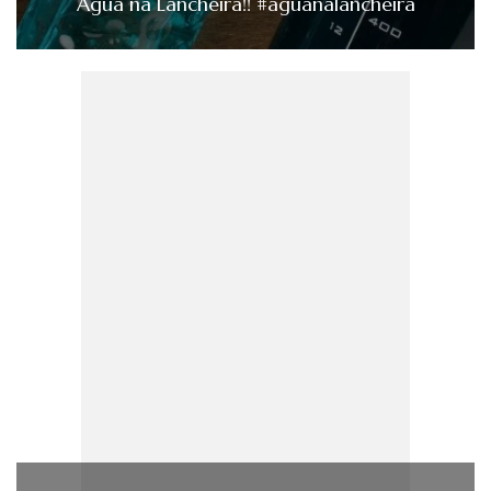
Água na Lancheira!! #águanalancheira