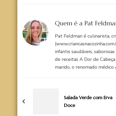
Quem é a Pat Feldma
Pat Feldman é culinarista, c
(www.criancasnacozinha.com.b
infantis saudáveis, saborosas
de receitas A Dor de Cabeça
marido, o renomado médico 
Navegação
de
Salada Verde com Erva
post
Doce