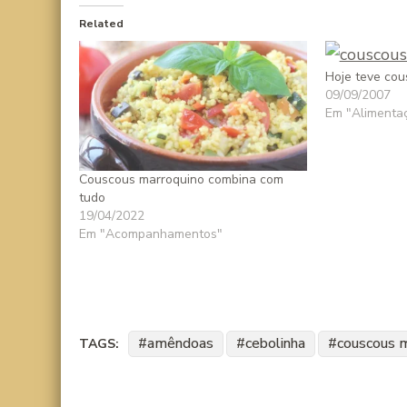
Related
Hoje teve cou
09/09/2007
Em "Alimenta
Couscous marroquino combina com
tudo
19/04/2022
Em "Acompanhamentos"
amêndoas
cebolinha
couscous m
TAGS: