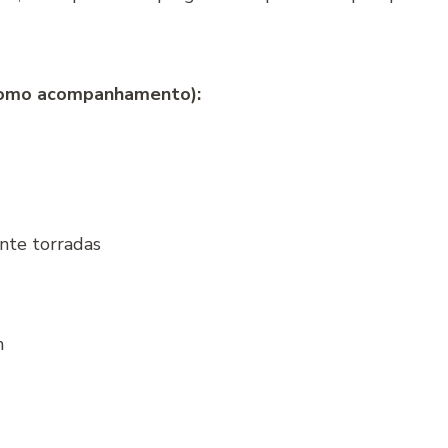
 como acompanhamento):
nte torradas
m