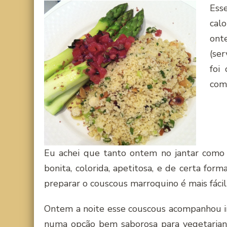
Ess
cal
ont
(se
foi
como
Eu achei que tanto ontem no jantar como 
bonita, colorida, apetitosa, e de certa for
preparar o couscous marroquino é mais fácil
Ontem a noite esse couscous acompanhou 
numa opção bem saborosa para vegetaria