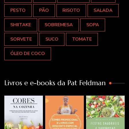
PESTO
PÃO
RISOTO
SALADA
SHIITAKE
SOBREMESA
SOPA
SORVETE
SUCO
TOMATE
ÓLEO DE COCO
Livros e e-books da Pat Feldman