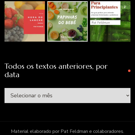
Todos os textos anteriores, por
data
Todos
os
textos
anteriores,
por
Material elaborado por Pat Feldman e colaboradores.