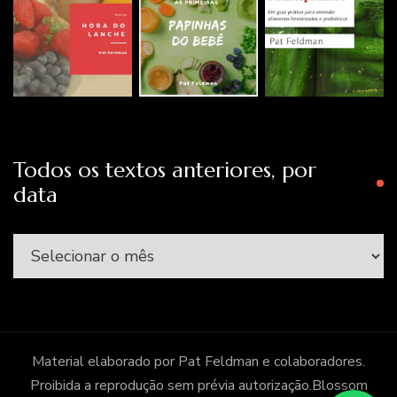
Todos os textos anteriores, por
data
Todos
os
textos
anteriores,
por
Material elaborado por Pat Feldman e colaboradores.
data
Proibida a reprodução sem prévia autorização.
Blossom