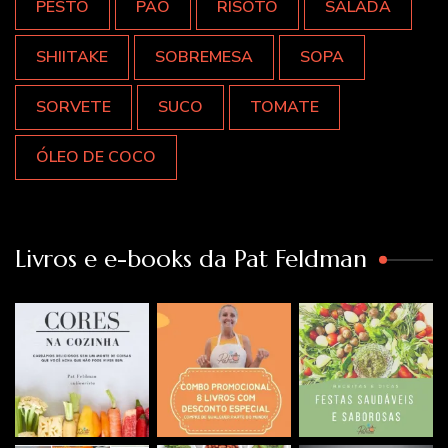
PESTO
PÃO
RISOTO
SALADA
SHIITAKE
SOBREMESA
SOPA
SORVETE
SUCO
TOMATE
ÓLEO DE COCO
Livros e e-books da Pat Feldman