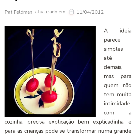
atualizado em
Pat Feldman
11/04/2012
A ideia
parece
simples
até
demais,
mas para
quem não
tem muita
intimidade
com a
cozinha, precisa explicação bem explicadinha, e
para as crianças pode se transformar numa grande