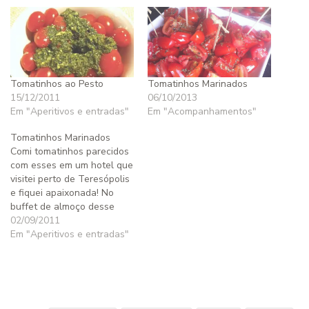
Tomatinhos ao Pesto
Tomatinhos Marinados
15/12/2011
06/10/2013
Em "Aperitivos e entradas"
Em "Acompanhamentos"
Tomatinhos Marinados
Comi tomatinhos parecidos
com esses em um hotel que
visitei perto de Teresópolis
e fiquei apaixonada! No
buffet de almoço desse
hotel, os tomatinhos eram
02/09/2011
parte da salada - e
Em "Aperitivos e entradas"
combinam realmente muito
bem com verduras em
profusão -, mas lá em casa
eu já servi sobre massas,
sobre peixe…