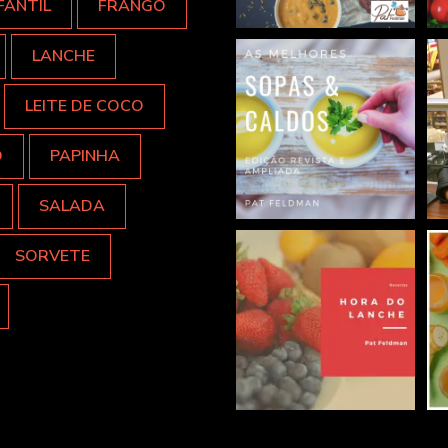
FANTIL
FRANGO
LANCHE
LEITE DE COCO
O
PAPINHA
SALADA
SORVETE