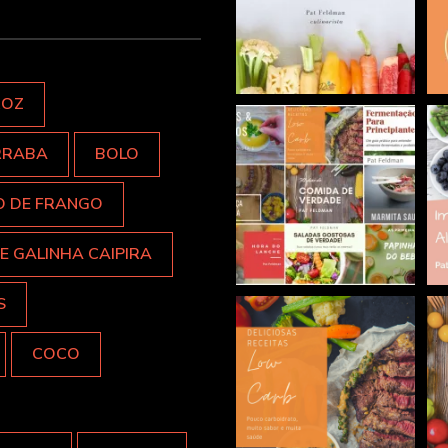
ROZ
RRABA
BOLO
O DE FRANGO
E GALINHA CAIPIRA
S
COCO