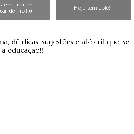
s e sementes –
Hoje tem bolo!!!
xar de molho
, dê dicas, sugestões e até critique, se
 a educação!!