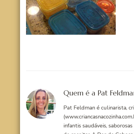
Quem é a Pat Feldma
Pat Feldman é culinarista, c
(www.criancasnacozinha.com.b
infantis saudáveis, saborosas