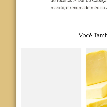
de receitas A Dor de Cabeça
marido, o renomado médico 
Você Tamb