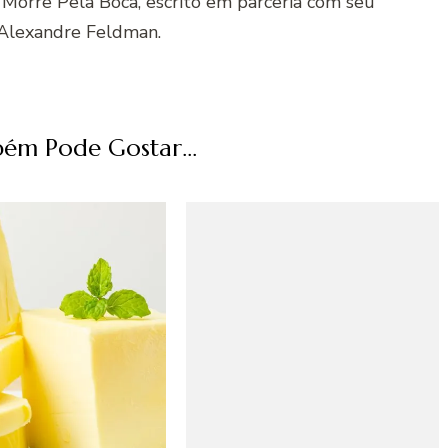
 Morre Pela Boca, escrito em parceria com seu
Alexandre Feldman.
ém Pode Gostar...