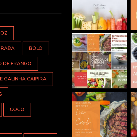
ROZ
RRABA
BOLO
O DE FRANGO
E GALINHA CAIPIRA
S
COCO