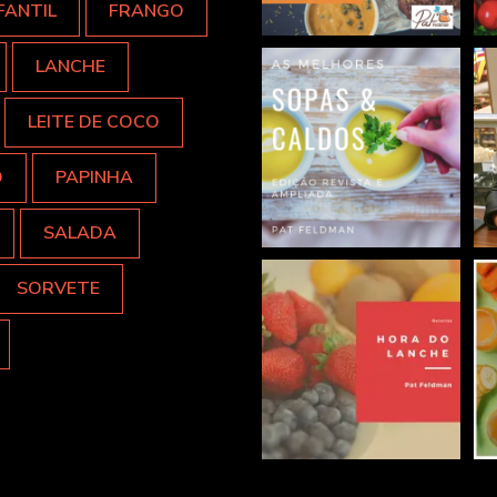
FANTIL
FRANGO
LANCHE
LEITE DE COCO
O
PAPINHA
SALADA
SORVETE