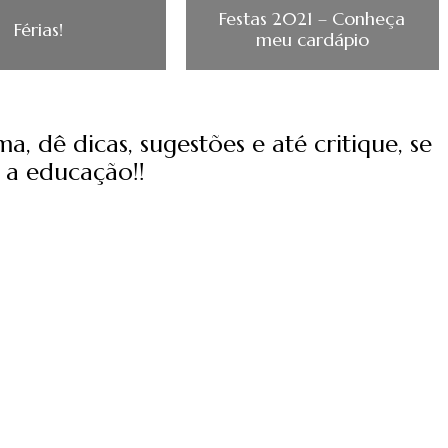
Festas 2021 – Conheça
Férias!
meu cardápio
, dê dicas, sugestões e até critique, se
 a educação!!