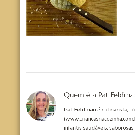
Quem é a Pat Feldma
Pat Feldman é culinarista, c
(www.criancasnacozinha.com.b
infantis saudáveis, saborosas